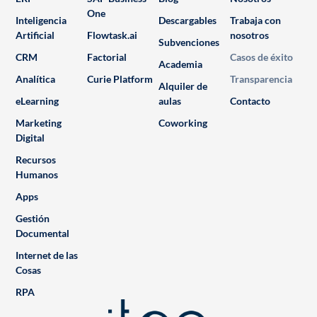
One
Inteligencia
Descargables
Trabaja con
Artificial
Flowtask.ai
nosotros
Subvenciones
CRM
Factorial
Casos de éxito
Academia
Analítica
Curie Platform
Transparencia
Alquiler de
eLearning
aulas
Contacto
Marketing
Coworking
Digital
Recursos
Humanos
Apps
Gestión
Documental
Internet de las
Cosas
RPA