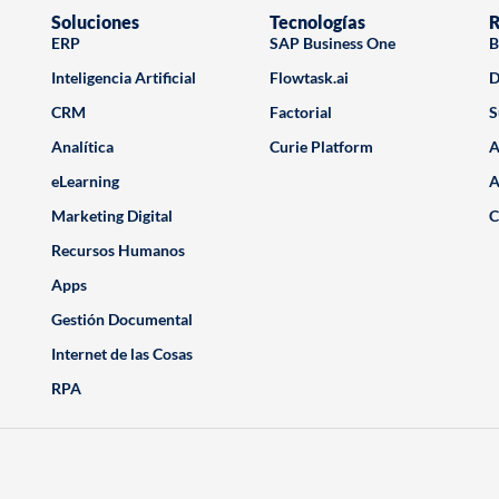
Soluciones
Tecnologías
R
ERP
SAP Business One
B
Inteligencia Artificial
Flowtask.ai
D
CRM
Factorial
S
Analítica
Curie Platform
A
eLearning
A
Marketing Digital
C
Recursos Humanos
Apps
Gestión Documental
Internet de las Cosas
RPA