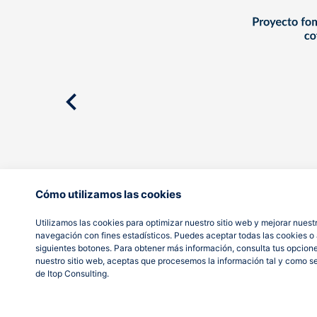
Cómo utilizamos las cookies
Utilizamos las cookies para optimizar nuestro sitio web y mejorar nuestr
navegación con fines estadísticos. Puedes aceptar todas las cookies o a
siguientes botones. Para obtener más información, consulta tus opcion
nuestro sitio web, aceptas que procesemos la información tal y como s
de Itop Consulting.
AVISO LEGAL
POLÍTICA DE PRIVACIDAD
POLÍTICA DE COOKIES
© It