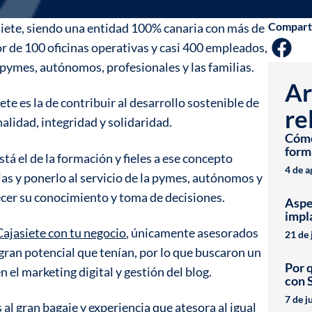
Compart
iete, siendo una entidad 100% canaria con más de
or de 100 oficinas operativas y casi 400 empleados,
pymes, autónomos, profesionales y las familias.
Ar
te es la de contribuir al desarrollo sostenible de
re
nalidad, integridad y solidaridad.
Cómo 
form
á el de la formación y fieles a ese concepto
4 de 
ias y ponerlo al servicio de la pymes, autónomos y
ecer su conocimiento y toma de decisiones.
Aspe
impl
ajasiete con tu negocio
, únicamente asesorados
21 de 
gran potencial que tenían, por lo que buscaron un
Por 
 el marketing digital y gestión del blog.
con 
7 de j
 al gran bagaje y experiencia que atesora al igual