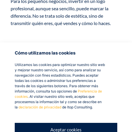
Para los pequeños negocios, invertir en un logo
profesional, aunque sea sencillo, puede marcar la
diferencia. No se trata solo de estética, sino de
transmitir quién eres, qué vendes y cómo lo haces.
¿Cómo empezar a
Cómo utilizamos las cookies
construir tu
Utilizamos las cookies para optimizar nuestro sitio web
y mejorar nuestro servicio, así como para analizar su
navegación con fines estadísticos. Puedes aceptar
identidad visual si
todas las cookies o administrar tus preferencias a
través de los siguientes botones. Para obtener más
eres un pequeño
información, consulta tus opciones de
Preferencia de
cookies
. Al visitar nuestro sitio web, aceptas que
procesemos la información tal y como se describe en
comercio?
la
declaración de privacidad
de Itop Consulting.
1.
Define tus valores y personalidad
: Piensa en qué te
Aceptar cookies