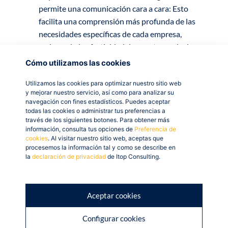
permite una comunicación cara a cara: Esto
facilita una comprensión más profunda de las
necesidades específicas de cada empresa,
mejorando la efectividad de nuestras soluciones.
Cómo utilizamos las cookies
Conocimiento del mercado local:
Utilizamos las cookies para optimizar nuestro sitio web
Tener un Asesor local con conocimiento de las
y mejorar nuestro servicio, así como para analizar su
navegación con fines estadísticos. Puedes aceptar
particularidades del mercado madrileño: Permite
todas las cookies o administrar tus preferencias a
ofrecer soluciones más adecuadas y adaptadas a
través de los siguientes botones. Para obtener más
información, consulta tus opciones de
Preferencia de
cada negocio, considerando las características
cookies
. Al visitar nuestro sitio web, aceptas que
únicas del entorno empresarial de Madrid.
procesemos la información tal y como se describe en
la
declaración de privacidad
de Itop Consulting.
El valor que aportamos
Aceptar cookies
Soluciones personalizadas y eficientes:
Configurar cookies