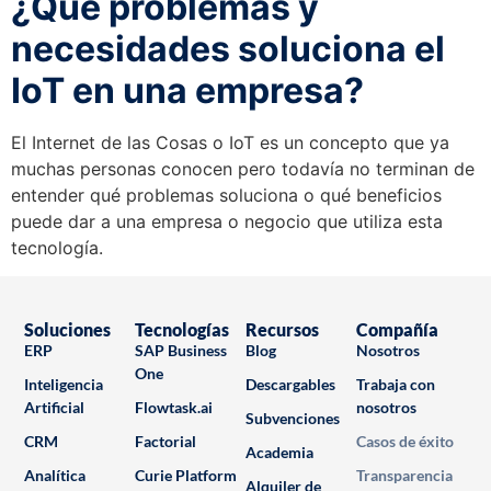
¿Qué problemas y
necesidades soluciona el
IoT en una empresa?
El Internet de las Cosas o IoT es un concepto que ya
muchas personas conocen pero todavía no terminan de
entender qué problemas soluciona o qué beneficios
puede dar a una empresa o negocio que utiliza esta
tecnología.
Soluciones
Tecnologías
Recursos
Compañía
ERP
SAP Business
Blog
Nosotros
One
Inteligencia
Descargables
Trabaja con
Artificial
Flowtask.ai
nosotros
Subvenciones
CRM
Factorial
Casos de éxito
Academia
Analítica
Curie Platform
Transparencia
Alquiler de