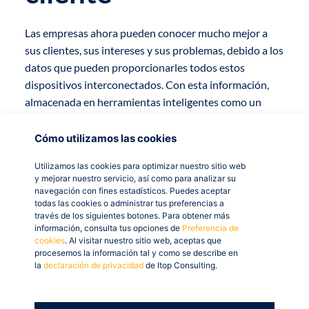
Las empresas ahora pueden conocer mucho mejor a
sus clientes, sus intereses y sus problemas, debido a los
datos que pueden proporcionarles todos estos
dispositivos interconectados. Con esta información,
almacenada en herramientas inteligentes como un
CRM
o como la
Plataforma de Inteligencia de Cliente
Curie Platform
, podremos crear y adaptar nuestros
Cómo utilizamos las cookies
servicios o productos y personalizarlos para el
Utilizamos las cookies para optimizar nuestro sitio web
consumidor final. Además el servicio de atención al
y mejorar nuestro servicio, así como para analizar su
cliente podrá ser inmediato y podremos realizar un
navegación con fines estadísticos. Puedes aceptar
todas las cookies o administrar tus preferencias a
mantenimiento que nos permitirá atender a los
través de los siguientes botones. Para obtener más
usuarios antes de que surja cualquier incidencia.
información, consulta tus opciones de
Preferencia de
cookies
. Al visitar nuestro sitio web, aceptas que
procesemos la información tal y como se describe en
la
declaración de privacidad
de Itop Consulting.
Branding