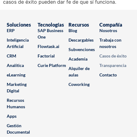
casos de éxito pueden dar fe de que sí funciona.
Soluciones
Tecnologías
Recursos
Compañía
ERP
SAP Business
Blog
Nosotros
One
Inteligencia
Descargables
Trabaja con
Artificial
Flowtask.ai
nosotros
Subvenciones
CRM
Factorial
Casos de éxito
Academia
Analítica
Curie Platform
Transparencia
Alquiler de
eLearning
aulas
Contacto
Marketing
Coworking
Digital
Recursos
Humanos
Apps
Gestión
Documental