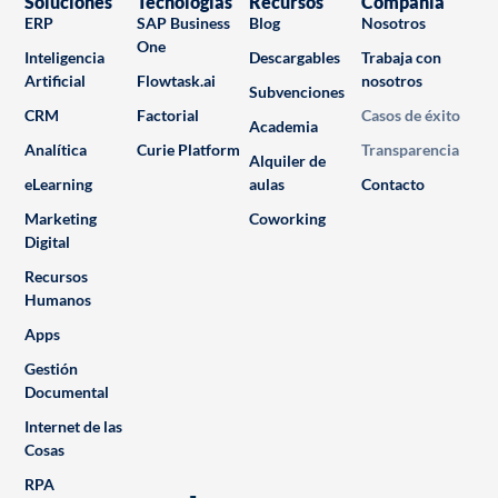
Soluciones
Tecnologías
Recursos
Compañía
ERP
SAP Business
Blog
Nosotros
One
Inteligencia
Descargables
Trabaja con
Artificial
Flowtask.ai
nosotros
Subvenciones
CRM
Factorial
Casos de éxito
Academia
Analítica
Curie Platform
Transparencia
Alquiler de
eLearning
aulas
Contacto
Marketing
Coworking
Digital
Recursos
Humanos
Apps
Gestión
Documental
Internet de las
Cosas
RPA