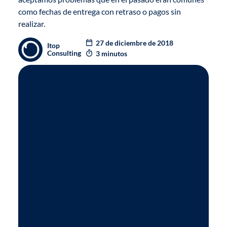
como fechas de entrega con retraso o pagos sin
realizar.
27 de diciembre de 2018
Itop
Consulting
3 minutos