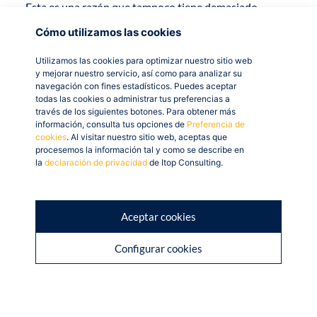
Esta es una razón que tampoco tiene demasiado
sentido, ya que si bien a priori el empresario cree que
Cómo utilizamos las cookies
no le es necesario tener este control, es algo que le será
vital, ya que con un CRM de un simple vistazo podría
Utilizamos las cookies para optimizar nuestro sitio web
y mejorar nuestro servicio, así como para analizar su
entrar en la ficha de un cliente y ver a qué comercial
navegación con fines estadísticos. Puedes aceptar
está asignado, cuáles fueron las conversaciones
todas las cookies o administrar tus preferencias a
través de los siguientes botones. Para obtener más
realizadas, en qué estado están las posibles
información, consulta tus opciones de
Preferencia de
oportunidades y en base a los objetivos planteados,
cookies
. Al visitar nuestro sitio web, aceptas que
planificar cada día/semana/mes las acciones que crea
procesemos la información tal y como se describe en
la
declaración de privacidad
de Itop Consulting.
conveniente y ver la evolución posteriormente.
Como estamos observando, el poder gestionar toda
esta relación con los clientes es algo que el empresario
Aceptar cookies
no puede descartar, ya que se estará perjudicando y
Configurar cookies
evitará un crecimiento mayor.